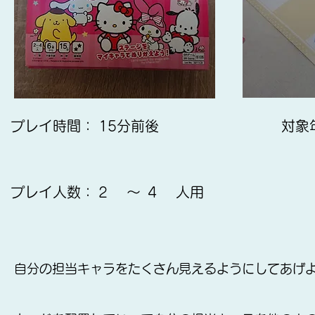
プレイ時間：
15分前後
​対
プレイ人数：
2
～
4
人用
自分の担当キャラをたくさん見えるようにしてあげ